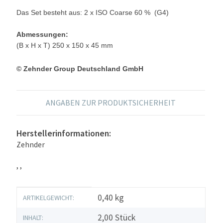
Das Set besteht aus: 2 x ISO Coarse 60 % (G4)
Abmessungen:
(B x H x T) 250 x 150 x 45 mm
© Zehnder Group Deutschland GmbH
ANGABEN ZUR PRODUKTSICHERHEIT
Herstellerinformationen:
Zehnder
, ,
Produkteigenschaft
Wert
0,40
kg
ARTIKELGEWICHT:
2,00 Stück
INHALT: