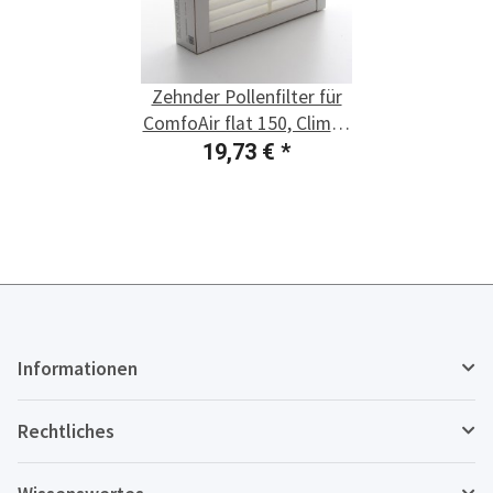
Zehnder Pollenfilter für
ComfoAir flat 150, Climos
100/150
19,73 €
*
Informationen
Rechtliches