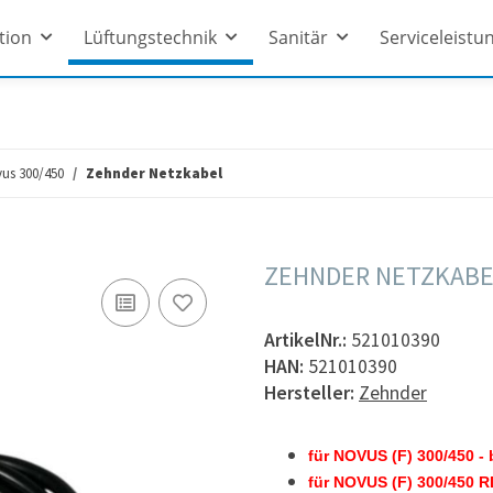
ation
Lüftungstechnik
Sanitär
Serviceleistu
us 300/450
Zehnder Netzkabel
ZEHNDER NETZKABE
ArtikelNr.:
521010390
HAN:
521010390
Hersteller:
Zehnder
für NOVUS (F) 300/450 - 
für NOVUS (F) 300/450 RD