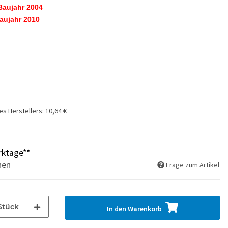
Baujahr 2004
Baujahr 2010
es Herstellers
:
10,64 €
rktage**
hen
Frage zum Artikel
Stück
In den Warenkorb