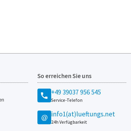
So erreichen Sie uns
+49 39037 956 545
en
Service-Telefon
info1(at)lueftungs.net
@
24h Verfügbarkeit