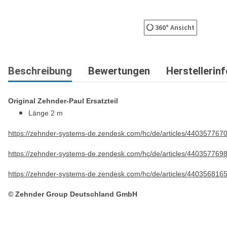
360° Ansicht
Beschreibung
Bewertungen
Herstellerin
Original Zehnder-Paul Ersatzteil
Länge 2 m
https://zehnder-systems-de.zendesk.com/hc/de/articles/440357767
https://zehnder-systems-de.zendesk.com/hc/de/articles/440357769
https://zehnder-systems-de.zendesk.com/hc/de/articles/440356816
© Zehnder Group Deutschland GmbH