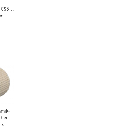
 CS50
*
amik-
her
€
*