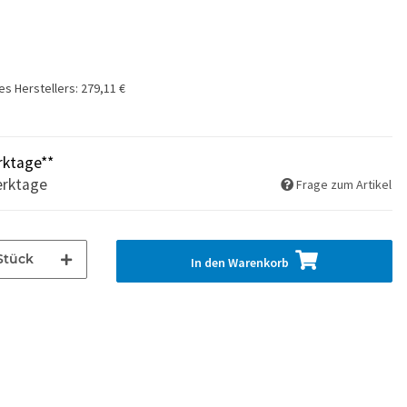
es Herstellers
:
279,11 €
rktage**
erktage
Frage zum Artikel
Stück
In den Warenkorb