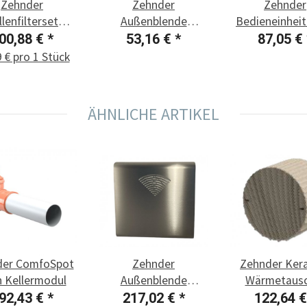
Zehnder
Zehnder
Zehnder
llenfilterset
Außenblende
Bedieneinheit
oSpot 50, 10
Unterschale,
RDS
00,88 €
*
53,16 €
*
87,05 €
Stück
Kunststoff
 € pro 1 Stück
ÄHNLICHE ARTIKEL
der ComfoSpot
Zehnder
Zehnder Ker
 Kellermodul
Außenblende
Wärmetausc
Komplett Set,
92,43 €
*
217,02 €
*
122,64 