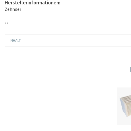
Herstellerinformationen:
Zehnder
, ,
Produkteigenschaft
Wert
INHALT: