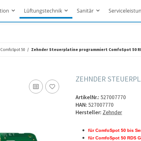
ation
Lüftungstechnik
Sanitär
Serviceleistu
ComfoSpot 50
Zehnder Steuerplatine programmiert ComfoSpot 50 R
ZEHNDER STEUERPL
ArtikelNr.:
527007770
HAN:
527007770
Hersteller:
Zehnder
für ComfoSpot 50 bis Se
für ComfoSpot 50 RDS Ge