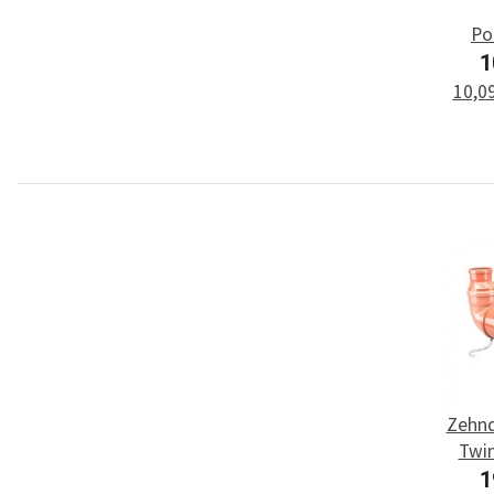
Po
Comf
1
10,09
Zehn
Twin
1