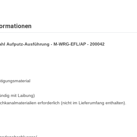
formationen
ahl Aufputz-Ausführung - M-WRG-EFL/AP - 200042
stigungsmaterial
ündig mit Laibung)
hkanalmaterialien erforderlich (nicht im Lieferumfang enthalten).
ssadenabschluesse/