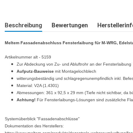
Beschreibung
Bewertungen
Herstellerin
Meltem Fassadenabschluss Fensterlaibung für M-WRG, Edelst
Artikelnummer alt - 5159
Zur Abdeckung von Zu- und Abluftrohr an der Fensterlaibung
Aufputz-Bauweise
mit Montagelochblech
witterungsbeständig und schlagregenunempfindlich inkl. Befe
Material: V2A (1.4301)
Abmessungen: 361 x 92,5 x 29 mm (Tiefe nicht sichtbar, da b
Achtung!
Für Fensterlaibungs-Lösungen sind zusätzliche Flac
Systemüberblick "Fassadenabschlüsse"
Dokumentation des Herstellers:
https://www.meltem.com/produkte/dezentrale-wohnraumlueftung/fa