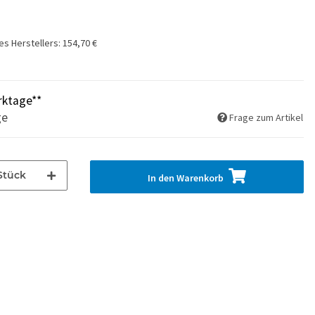
es Herstellers
:
154,70 €
rktage**
ge
Frage zum Artikel
Stück
In den Warenkorb