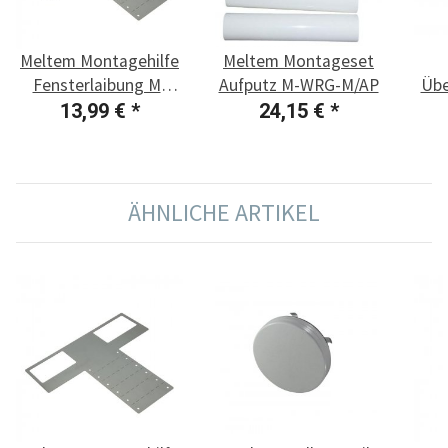
Meltem Montagehilfe
Meltem Montageset
Fensterlaibung M-
Aufputz M-WRG-M/AP
Übe
WRG-EFL/MHL
D
13,99 €
*
24,15 €
*
ÄHNLICHE ARTIKEL