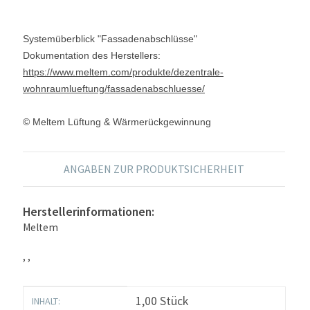
Systemüberblick "Fassadenabschlüsse"
Dokumentation des Herstellers:
https://www.meltem.com/produkte/dezentrale-
wohnraumlueftung/fassadenabschluesse/
© Meltem Lüftung & Wärmerückgewinnung
ANGABEN ZUR PRODUKTSICHERHEIT
Herstellerinformationen:
Meltem
, ,
Produkteigenschaft
Wert
1,00 Stück
INHALT: