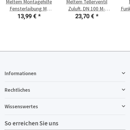
Meltem Montagehilfe
Meltem Tellerventil
Fensterlaibung M-
Zuluft, DN 100 M-
Fun
WRG-EFL/MHL
WRG-FR-TVZ
13,99 €
*
23,70 €
*
Informationen
Rechtliches
Wissenswertes
So erreichen Sie uns