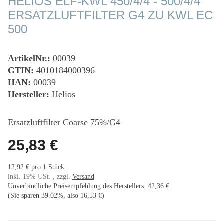
HELIOS ELF-KWL 450/4/4 - 500/4/4
ERSATZLUFTFILTER G4 ZU KWL EC
500
ArtikelNr.:
00039
GTIN:
4010184000396
HAN:
00039
Hersteller:
Helios
Ersatzluftfilter Coarse 75%/G4
25,83 €
12,92 € pro 1 Stück
inkl. 19% USt. , zzgl.
Versand
Unverbindliche Preisempfehlung des Herstellers
:
42,36 €
(Sie sparen
39.02%
, also
16,53 €
)