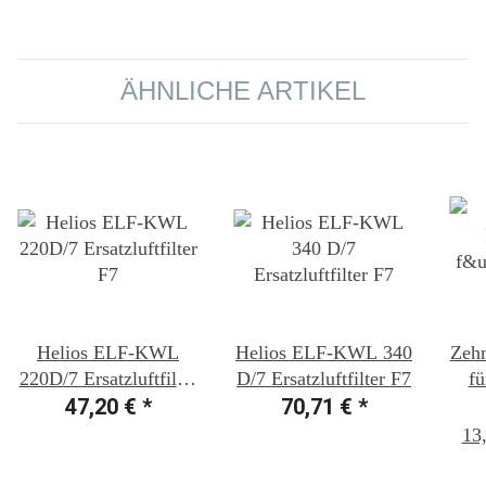
ÄHNLICHE ARTIKEL
Helios ELF-KWL
Helios ELF-KWL 340
Zehn
220D/7 Ersatzluftfilter
D/7 Ersatzluftfilter F7
fü
47,20 €
F7
*
70,71 €
*
13