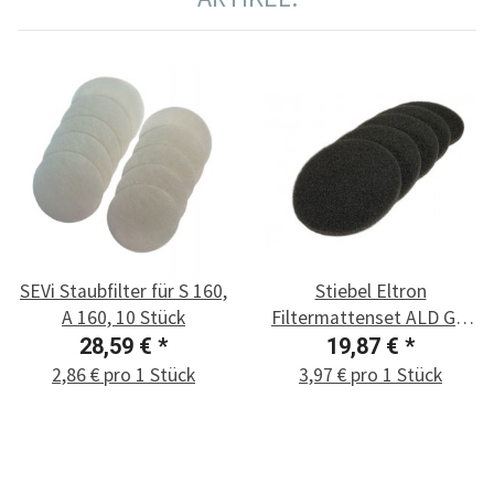
SEVi Staubfilter für S 160,
Stiebel Eltron
A 160, 10 Stück
Filtermattenset ALD G3,
5 Stück
28,59 €
*
19,87 €
*
2,86 € pro 1 Stück
3,97 € pro 1 Stück