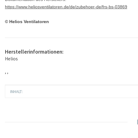
https://www.heliosventilatoren.de/de/zubehoer-de/frs-bs-03869
© Helios Ventilatoren
Herstellerinformationen:
Helios
, ,
Produkteigenschaft
Wert
INHALT: