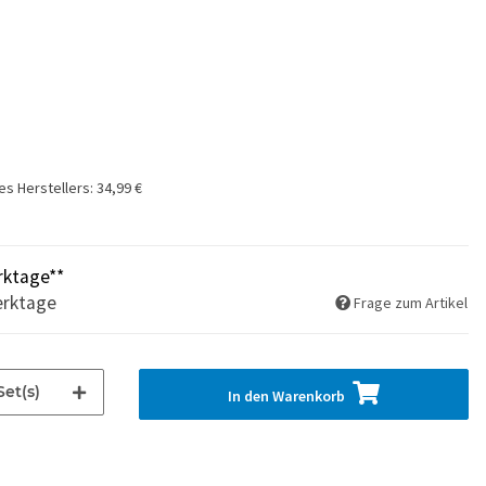
es Herstellers
:
34,99 €
rktage**
erktage
Frage zum Artikel
Set(s)
In den Warenkorb