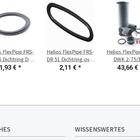
s FlexPipe FRS-
Helios FlexPipe FRS-
Helios FlexPip
5 Dichtring DN
DR 51 Dichtring oval
DWK 2-75/
5, 1 Stück
51, 1 Stück
Decken-/Wand
1,93 €
*
2,11 €
*
43,66 €
HES
WISSENSWERTES