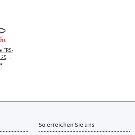
e FRS-
125
kasten
*
So erreichen Sie uns