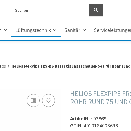
n
Lüftungstechnik
Sanitär
Serviceleistunge
lios
Helios FlexPipe FRS-BS Befestigungsschellen-Set für Rohr rund 
HELIOS FLEXPIPE F
ROHR RUND 75 UND O
ArtikelNr.:
03869
GTIN:
4010184038696