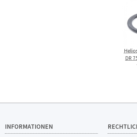
Helio
DR 7
7
INFORMATIONEN
RECHTLIC