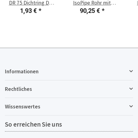
DR 75 Dichtring DN
IsoPipe Rohr mit
75, 1 Stück
Innenverbinder
Dec
1,93 €
*
90,25 €
*
Informationen
Rechtliches
Wissenswertes
So erreichen Sie uns