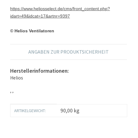
https://www.heliosselect.de/cms/front_content.php?
idart=49&idcat=17&artnr=9397
© Helios Ventilatoren
ANGABEN ZUR PRODUKTSICHERHEIT
Herstellerinformationen:
Helios
, ,
Produkteigenschaft
Wert
90,00
kg
ARTIKELGEWICHT: