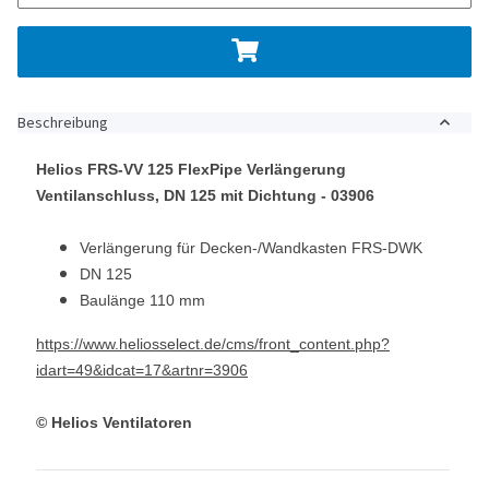
Beschreibung
Helios FRS-VV 125 FlexPipe Verlängerung
Ventilanschluss, DN 125 mit Dichtung - 03906
Verlängerung für Decken-/Wandkasten FRS-DWK
DN 125
Baulänge 110 mm
https://www.heliosselect.de/cms/front_content.php?
idart=49&idcat=17&artnr=3906
© Helios Ventilatoren