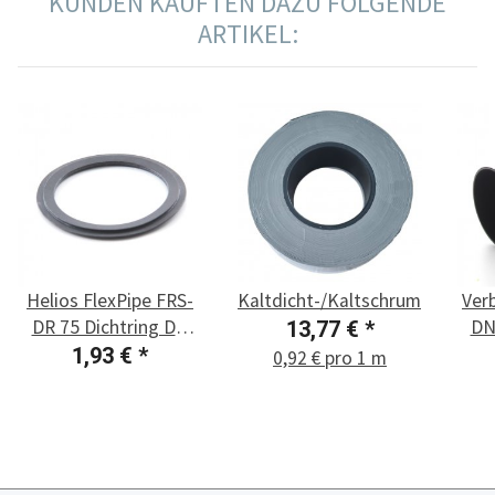
KUNDEN KAUFTEN DAZU FOLGENDE
ARTIKEL:
Helios FlexPipe FRS-
Kaltdicht-/Kaltschrumpfband
Ver
DR 75 Dichtring DN
DN
13,77 €
*
75, 1 Stück
1,93 €
*
0,92 € pro 1 m