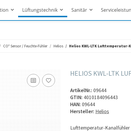
ation
Lüftungstechnik
Sanitär
Serviceleistu
CO² Sensor / Feuchte-Fühler
Helios
Helios KWL-LTK Lufttemperatur-K
HELIOS KWL-LTK L
ArtikelNr.:
09644
GTIN:
4010184096443
HAN:
09644
Hersteller:
Helios
Lufttemperatur-Kanalfühler