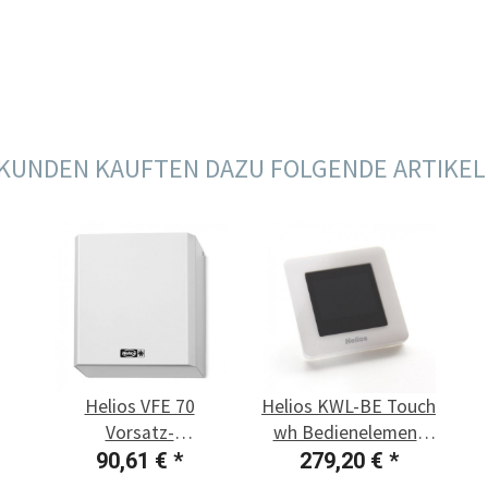
KUNDEN KAUFTEN DAZU FOLGENDE ARTIKEL
Helios VFE 70
Helios KWL-BE Touch
Vorsatz-
wh Bedienelement
Filterelement
Touchdisplay
90,61 €
*
279,20 €
*