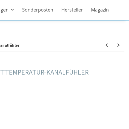
ngen
Sonderposten
Hersteller
Magazin
analfühler
UFTTEMPERATUR-KANALFÜHLER