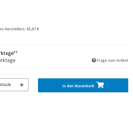
es Herstellers
:
43,67 €
rktage**
erktage
Frage zum Artikel
Stück
In den Warenkorb