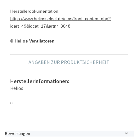
Herstellerdokumentation:
https://www.heliosselect.de/cms/front_content.php?
idart=49&idcat=17&artnr=3048
© Helios Ventilatoren
ANGABEN ZUR PRODUKTSICHERHEIT
Herstellerinformationen:
Helios
, ,
Bewertungen