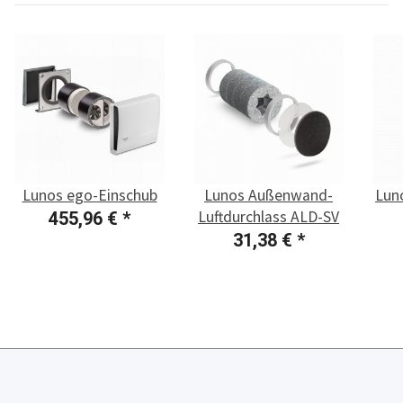
Lunos ego-Einschub
Lunos Außenwand-
Lun
Luftdurchlass ALD-SV
455,96 €
*
31,38 €
*