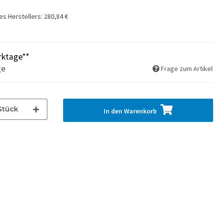
es Herstellers
:
280,84 €
rktage**
ge
Frage zum Artikel
Stück
In den Warenkorb