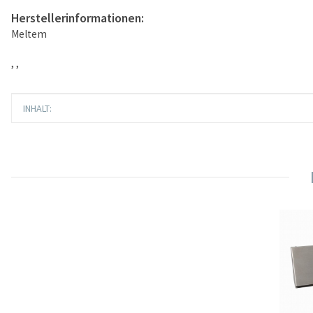
Herstellerinformationen:
Meltem
, ,
Produkteigenschaft
Wert
INHALT: