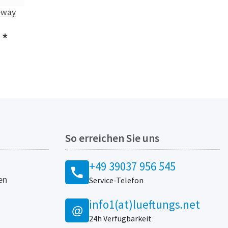
eway
€
*
So erreichen Sie uns
+49 39037 956 545
en
Service-Telefon
info1(at)lueftungs.net
@
24h Verfügbarkeit