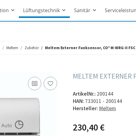
ation
Lüftungstechnik
Sanitär
Serviceleistu
Meltem
Zubehör
Meltem Externer Funksensor, CO² M-WRG-II FSC
MELTEM EXTERNER F
ArtikelNr.:
200144
HAN:
733011 - 200144
Hersteller:
Meltem
230,40 €