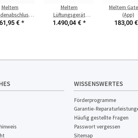
Meltem
Meltem
Meltem Gat
denabschluss,
Lüftungsgerät
(App)
tahl M-WRG-II
Dezentral M-WRG-II
61,95 €
*
1.490,04 €
*
183,00 
ES
E-F
HES
WISSENSWERTES
Förderprogramme
Garantie-Reparaturleistung
Häufig gestellte Fragen
hinweis
Passwort vergessen
ht
Sitemap