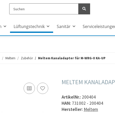
n
Lüftungstechnik
Sanitär
Serviceleistunge
Meltem
Zubehör
Meltem Kanaladapter für M-WRG-II KA-UP
MELTEM KANALADAPT
ArtikelNr.:
200404
HAN:
731002 - 200404
Hersteller:
Meltem