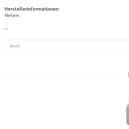
Herstellerinformationen:
Meltem
, ,
Produkteigenschaft
Wert
INHALT: