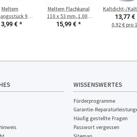
Meltem
Meltem Flachkanal
Kaltdicht-/Ka
angsstück 90°,
110 x 53 mm, 1.000
13,77 €
00 auf FK M-
mm M-WRG-FK-F
13,99 €
*
15,99 €
*
0,92 € pro 
RG-RR-FK
HES
WISSENSWERTES
Förderprogramme
Garantie-Reparaturleistung
Häufig gestellte Fragen
hinweis
Passwort vergessen
ht
Sitemap