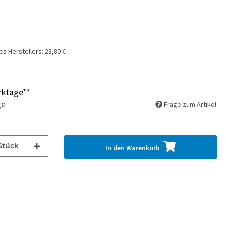
es Herstellers
:
23,80 €
rktage**
ge
Frage zum Artikel
Stück
In den Warenkorb