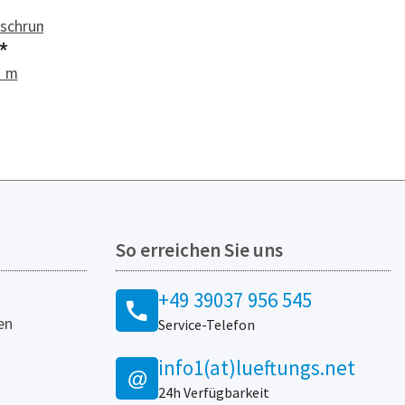
ltschrumpfband
*
1 m
So erreichen Sie uns
+49 39037 956 545
en
Service-Telefon
info1(at)lueftungs.net
@
24h Verfügbarkeit