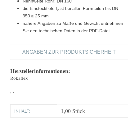
Nennweite Rohr: DN 160
die Einstecktiefe l
ist bei allen Formteilen bis DN
p
350 ≥ 25 mm
nähere Angaben zu Maße und Gewicht entnehmen
Sie den technischen Daten in der PDF-Datei
ANGABEN ZUR PRODUKTSICHERHEIT
Herstellerinformationen:
Rokaflex
, ,
Produkteigenschaft
Wert
1,00 Stück
INHALT: