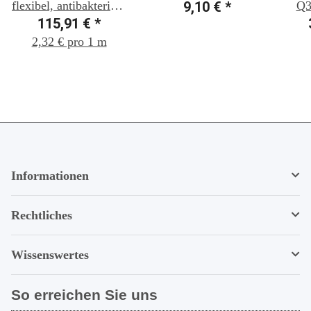
flexibel, antibakteriell,
9,10 €
*
Q3
115,91 €
50 m, grün
*
2,32 € pro 1 m
Informationen
Rechtliches
Wissenswertes
So erreichen Sie uns