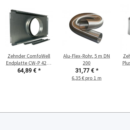
Zehnder ComfoWell
Alu-Flex-Rohr, 5 m DN
Ze
Endplatte CW-P 420 -
200
Plu
DN 200
64,89 €
*
31,77 €
*
6,35 € pro 1 m