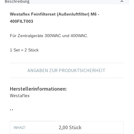
Beschreibung
Westaflex Feinfilterset (Außenluftfilter) M6 -
400FILT003
Für Zentralgeräte 300WAC und 400WAC.
1 Set = 2 Stück
ANGABEN ZUR PRODUKTSICHERHEIT
Herstellerinformationen:
Westaflex
, ,
Produkteigenschaft
Wert
2,00 Stück
INHALT: