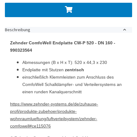
Beschreibung
Zehnder ComfoWell Endplatte CW-P 520 - DN 160 -
990323564
Abmessungen (B x H x T): 520 x 44,3 x 230
Endplatte mit Stutzen
zentrisch
einschließlich Klemmleisten zum Anschluss des
ComfoWell Schalldämpfer- und Verteilersystems an
einen runden Kanalquerschnitt
https://www.zehnder-systems.de/de/zuhause-
profi/produkte-zubehoer/produkte-
wohnraumlueftung/luftverteilsystem/zehnder-
comfowell#ce115076