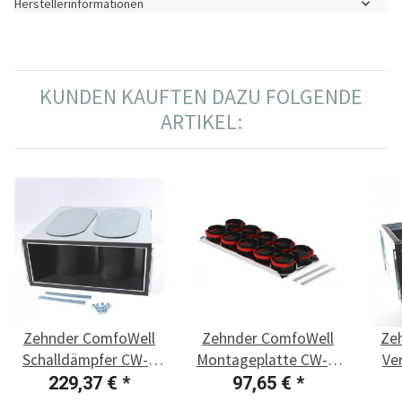
Herstellerinformationen
KUNDEN KAUFTEN DAZU FOLGENDE
ARTIKEL:
Zehnder ComfoWell
Zehnder ComfoWell
Ze
Schalldämpfer CW-S
Montageplatte CW-M
Ve
520
520-10 x 75/P
229,37 €
*
97,65 €
*