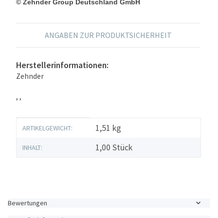
© Zehnder Group Deutschland GmbH
ANGABEN ZUR PRODUKTSICHERHEIT
Herstellerinformationen:
Zehnder
, ,
Produkteigenschaft
Wert
1,51
kg
ARTIKELGEWICHT:
1,00 Stück
INHALT:
Bewertungen