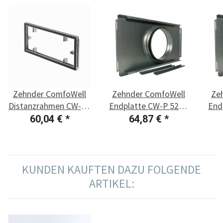
Zehnder ComfoWell
Zehnder ComfoWell
Ze
Distanzrahmen CW-DF
Endplatte CW-P 520 -
End
520
DN 160
60,04 €
*
64,87 €
*
KUNDEN KAUFTEN DAZU FOLGENDE
ARTIKEL: