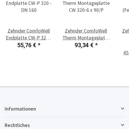
Zehnder ComfoWell
Zehnder ComfoWell
Ze
Endplatte CW-P 320 -
Therm Montageplatte
DN 160
CW 320-6 x 90/P
(F
55,76 €
*
93,34 €
*
45
Informationen
Rechtliches