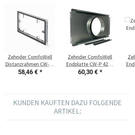
Zehnder ComfoWell
Zehnder ComfoWell
Ze
Distanzrahmen CW-DF
Endplatte CW-P 420 -
End
420
DN 160
58,46 €
*
60,30 €
*
KUNDEN KAUFTEN DAZU FOLGENDE
ARTIKEL: