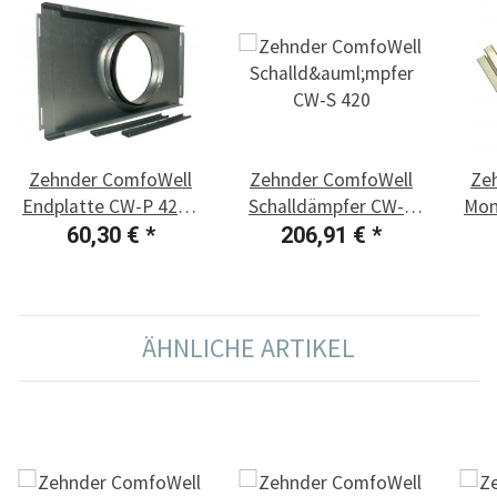
Zehnder ComfoWell
Zehnder ComfoWell
Ze
Endplatte CW-P 420 -
Schalldämpfer CW-S
Mon
DN 160
420
60,30 €
*
206,91 €
*
ÄHNLICHE ARTIKEL