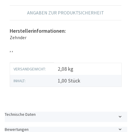
ANGABEN ZUR PRODUKTSICHERHEIT
Herstellerinformationen:
Zehnder
, ,
Produkteigenschaft
Wert
2,08 kg
VERSANDGEWICHT:
1,00 Stück
INHALT:
Technische Daten
Bewertungen