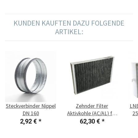
KUNDEN KAUFTEN DAZU FOLGENDE
ARTIKEL:
Steckverbinder Nippel
Zehnder Filter
LNE
DN 160
Aktivkohle (AC/AL) für
25
Iso-Filterbox DN 160
2,92 €
*
62,30 €
*