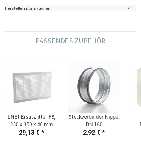
Herstellerinformationen
PASSENDES ZUBEHÖR
LNEt Ersatzfilter F8,
Steckverbinder Nippel
250 x 350 x 40 mm
DN 160
F
29,13 €
*
2,92 €
*