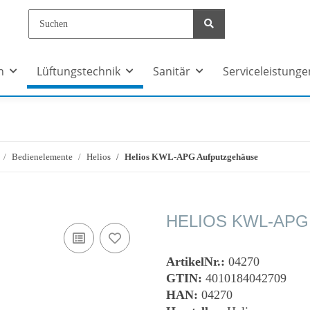
n
Lüftungstechnik
Sanitär
Serviceleistunge
Bedienelemente
Helios
Helios KWL-APG Aufputzgehäuse
HELIOS KWL-AP
ArtikelNr.:
04270
GTIN:
4010184042709
HAN:
04270