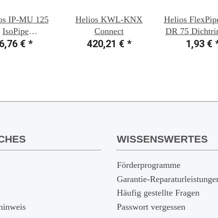
os IP-MU 125
Helios KWL-KNX
Helios FlexPip
IsoPipe
Connect
DR 75 Dichtr
indungsmuffe
6,76 €
*
420,21 €
*
75, 1 Stü
1,93 €
CHES
WISSENSWERTES
Förderprogramme
Garantie-Reparaturleistunge
Häufig gestellte Fragen
hinweis
Passwort vergessen