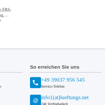
e FRS-
ing DN
ck
*
So erreichen Sie uns
+49 39037 956 545
n
Service-Telefon
info1(at)lueftungs.net
@
24h Verfügbarkeit