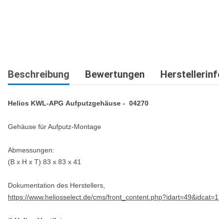
weitere Registerkarten anzeigen
Beschreibung
Bewertungen
Herstellerin
Helios
KWL-APG
Aufputzgehäuse -
0
4270
Gehäuse für Aufputz-Montage
Abmessungen:
(B x H x T) 83 x 83 x 41
Dokumentation des Herstellers,
https://www.heliosselect.de/cms/front_content.php?idart=49&idcat=