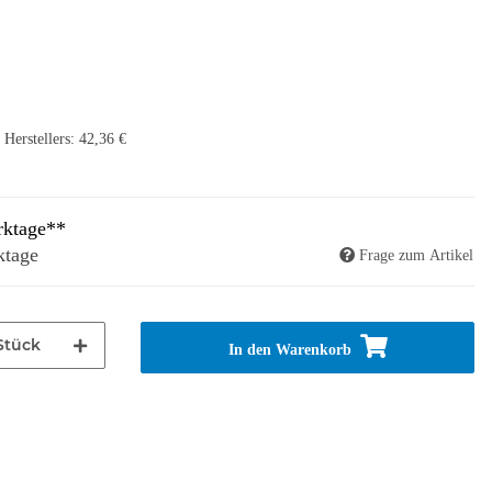
Herstellers
:
42,36 €
rktage**
ktage
Frage zum Artikel
Stück
In den Warenkorb