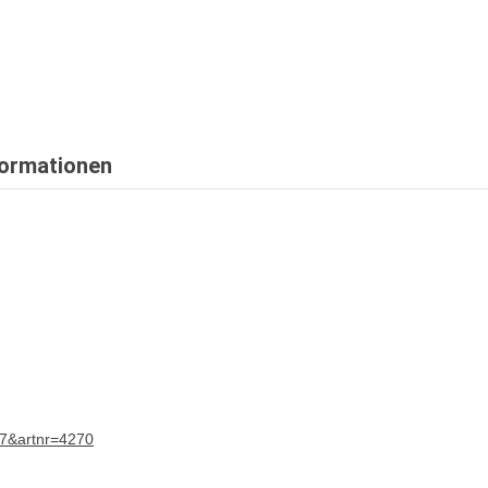
formationen
17&artnr=4270