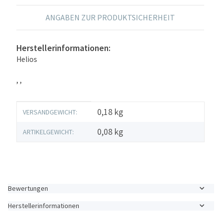
ANGABEN ZUR PRODUKTSICHERHEIT
Herstellerinformationen:
Helios
, ,
Produkteigenschaft
Wert
0,18 kg
VERSANDGEWICHT:
0,08
kg
ARTIKELGEWICHT:
Bewertungen
Herstellerinformationen