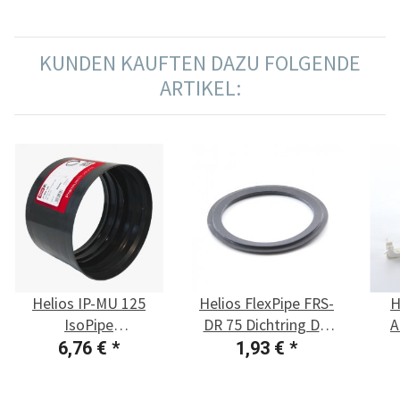
KUNDEN KAUFTEN DAZU FOLGENDE
ARTIKEL:
Helios IP-MU 125
Helios FlexPipe FRS-
H
IsoPipe
DR 75 Dichtring DN
A
Verbindungsmuffe
75, 1 Stück
6,76 €
*
1,93 €
*