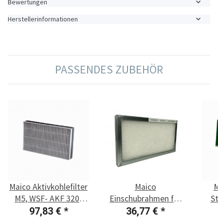
Bewertungen
Herstellerinformationen
PASSENDES ZUBEHÖR
Maico Aktivkohlefilter
Maico
M
M5, WSF- AKF 320/
Einschubrahmen für
S
470
Luftfilter WSG-ES 320/
97,83 €
*
36,77 €
*