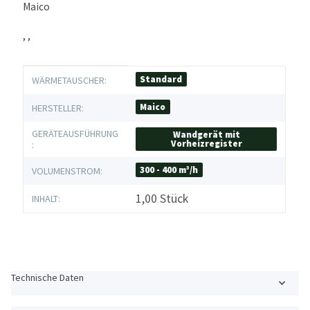
Maico
, ,
Produkteigenschaft
Wert
Standard
WÄRMETAUSCHER:
Maico
HERSTELLER:
GERÄTEAUSFÜHRUNG
Wandgerät mit
Vorheizregister
:
300 - 400 m³/h
VOLUMENSTROM:
1,00 Stück
INHALT:
Technische Daten