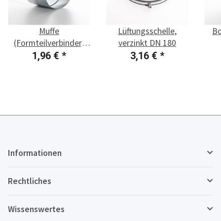
Muffe
Lüftungsschelle,
Bo
(Formteilverbinder)
verzinkt DN 180
DN 180
1,96 €
*
3,16 €
*
Informationen
Rechtliches
Wissenswertes