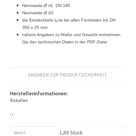
Nennweite Ø d1
: DN 180
Nennweite Ø d3:
die Einstecktiefe l
ist bei allen Formteilen bis DN
p
350 ≥ 25 mm
nähere Angaben zu Maße und Gewicht entnehmen
Sie den technischen Daten in der PDF-Datei
ANGABEN ZUR PRODUKTSICHERHEIT
Herstellerinformationen:
Rokaflex
, ,
Produkteigenschaft
Wert
1,00 Stück
INHALT: